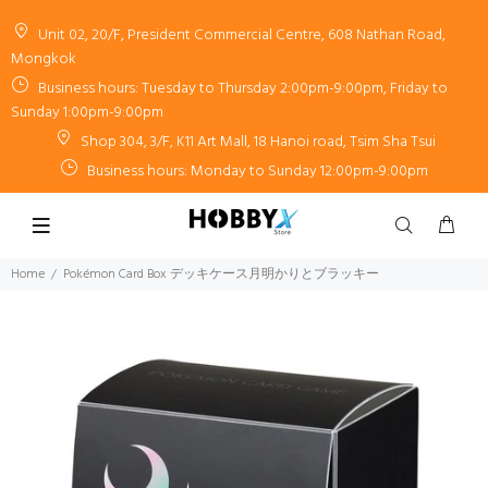
Unit 02, 20/F, President Commercial Centre, 608 Nathan Road,
Mongkok
Business hours: Tuesday to Thursday 2:00pm-9:00pm, Friday to
Sunday 1:00pm-9:00pm
Shop 304, 3/F, K11 Art Mall, 18 Hanoi road, Tsim Sha Tsui
Business hours: Monday to Sunday 12:00pm-9:00pm
Home
Pokémon Card Box デッキケース月明かりとブラッキー