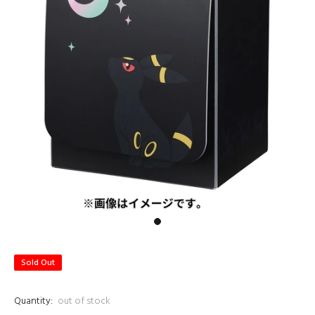
Sold Out
Quantity:
out of stock