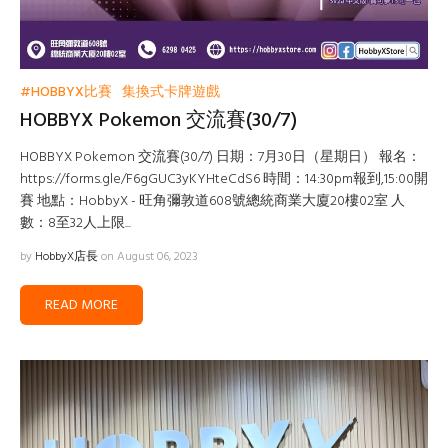
#HOBBYX比賽
集換式卡牌遊戲
HOBBYX Pokemon 交流賽(30/7)
HOBBYX Pokemon 交流賽(30/7) 日期：7月30日（星期日） 報名：
https://forms.gle/F6gGUC3yKYHteCdS6 時間：14:30pm報到,15:00開
賽 地點：HobbyX - 旺角彌敦道608號總統商業大廈20樓02室 人
數：8至32人上限...
by
HobbyX店長
on August 06, 2023
READ MORE