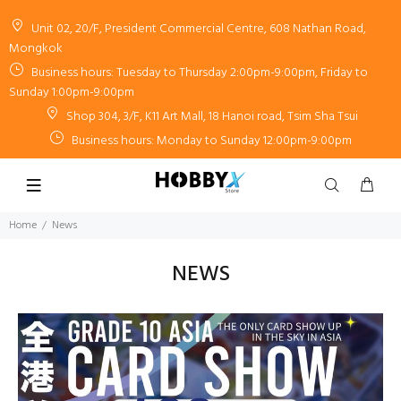
Unit 02, 20/F, President Commercial Centre, 608 Nathan Road,
Mongkok
Business hours: Tuesday to Thursday 2:00pm-9:00pm, Friday to
Sunday 1:00pm-9:00pm
Shop 304, 3/F, K11 Art Mall, 18 Hanoi road, Tsim Sha Tsui
Business hours: Monday to Sunday 12:00pm-9:00pm
Home
News
NEWS