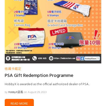
收藏卡鑑定
PSA Gift Redemption Programme
HobbyX is awarded as the official authorized dealer of PSA...
by
HobbyX店長
on August 29, 2023
READ MORE