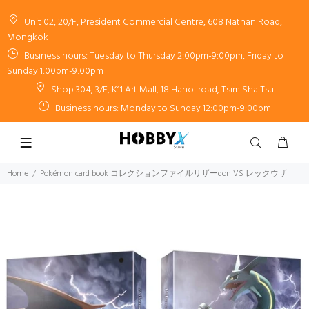
Unit 02, 20/F, President Commercial Centre, 608 Nathan Road,
Mongkok
Business hours: Tuesday to Thursday 2:00pm-9:00pm, Friday to
Sunday 1:00pm-9:00pm
Shop 304, 3/F, K11 Art Mall, 18 Hanoi road, Tsim Sha Tsui
Business hours: Monday to Sunday 12:00pm-9:00pm
Home
Pokémon card book コレクションファイルリザーdon VS レックウザ