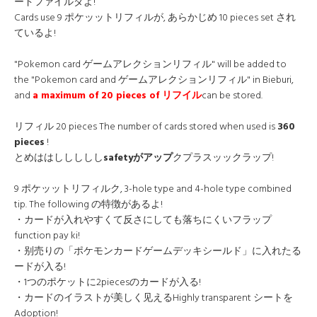
ードファイルダよ!
Cards use 9 ポケッットリフィルが, あらかじめ 10 pieces set され
ているよ!
"Pokemon card ゲームアレクションリフィル" will be
added to
the "Pokemon card and ゲームアレクションリフィル" in Bieburi,
and
a maximum of 20 pieces of リフイル
can be stored.
リフィル 20 pieces The number of cards stored when used is
360
pieces
!
とめははししししし
safetyがアップ
クプラスッックラ
ップ
!
9 ポケッットリフィルク, 3-hole type and 4-hole type combined
tip. The following の特徴があるよ!
・カードが入れやすくて反さにしても落ちにくいフラップ
function pay ki!
・别売りの「ポケモンカードゲームデッキシールド」に入れたる
ードが入る!
・1つのポケットに2piecesのカードが入る!
・カードのイラストが美しく见えるHighly transparent シートを
Adoption!