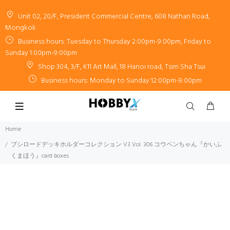
Unit 02, 20/F, President Commercial Centre, 608 Nathan Road,
Mongkok
Business hours: Tuesday to Thursday 2:00pm-9:00pm, Friday to
Sunday 1:00pm-9:00pm
Shop 304, 3/F, K11 Art Mall, 18 Hanoi road, Tsim Sha Tsui
Business hours: Monday to Sunday 12:00pm-9:00pm
Home
ブシロードデッキホルダーコレクション V3 Vol. 306 コウペンちゃん『かいふ
くまほう』card boxes