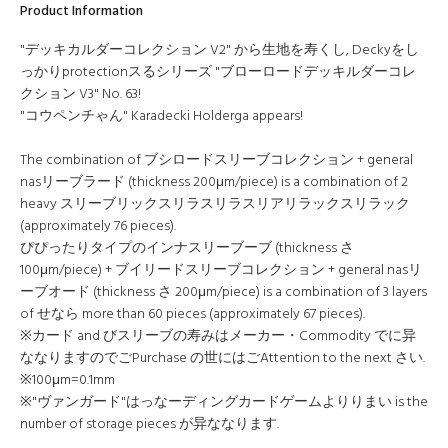
Product Information
"デッキカルダーコレクション V2" から生地を寿くし, Deckyをし
っかりprotectionスるシリーズ "ブローロードデッキルダーコレ
クション V3" No. 63!
"コウペンチゃん" Karadecki Holderga appears!
The combination of ブシロードスリーブコレクション + general
nasリーブラード (thickness 200μm/piece) is a combination of 2
heavy スリーブリックスリラスリラスリアリラックスリラック
(approximately 76 pieces).
ぴぴったりタイプのインナスリーブーブ (thickness さ
100μm/piece) + ブイリードスリーブコレクション + general nasリ
ーブオード (thickness さ 200μm/piece) is a combination of 3 layers
of せなら more than 60 pieces (approximately 67 pieces).
※カード and びスリーブの寿みはメーカー・Commodity でに异
ななりますのでごPurchase の世にはごAttention to the next さい.
※100μm=0.1mm
※"ヴァンガード"はっなーディングカードゲームよりりまい is the
number of storage pieces が异ななります.